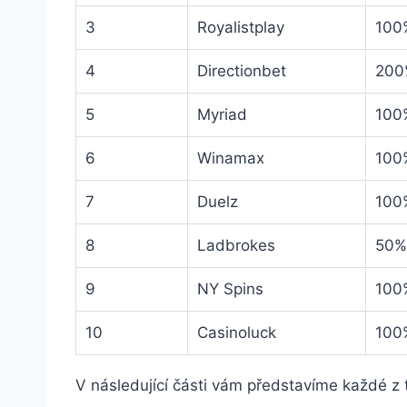
3
Royalistplay
100
4
Directionbet
200
5
Myriad
100
6
Winamax
100
7
Duelz
100
8
Ladbrokes
50%
9
NY Spins
100
10
Casinoluck
100
V následující části vám představíme každé z t