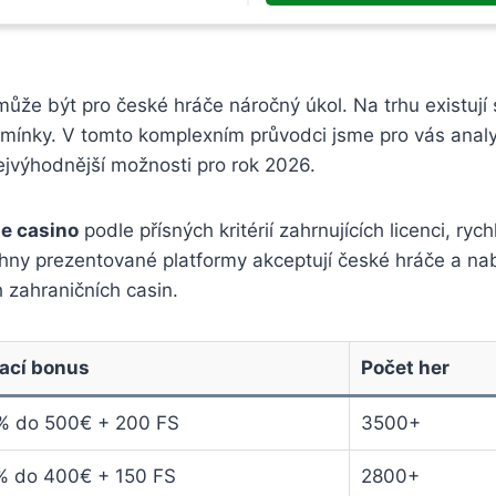
ůže být pro české hráče náročný úkol. Na trhu existují 
dmínky. V tomto komplexním průvodci jsme pro vás analy
nejvýhodnější možnosti pro rok 2026.
ne casino
podle přísných kritérií zahrnujících licenci, ryc
y prezentované platformy akceptují české hráče a nabíz
 zahraničních casin.
tací bonus
Počet her
% do 500€ + 200 FS
3500+
% do 400€ + 150 FS
2800+