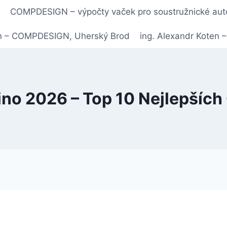
COMPDESIGN – výpočty vaček pro soustružnické auto
en – COMPDESIGN, Uherský Brod
ing. Alexandr Koten
ino 2026 – Top 10 Nejlepších