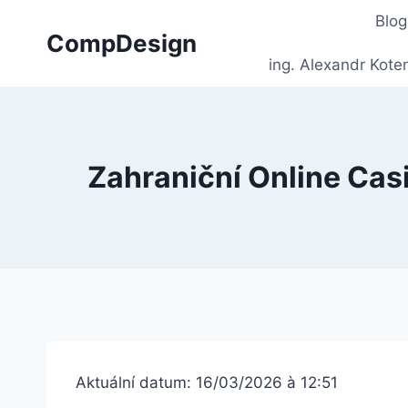
Přeskočit
Blog
na
CompDesign
obsah
ing. Alexandr Kot
Zahraniční Online Cas
Aktuální datum: 16/03/2026 à 12:51