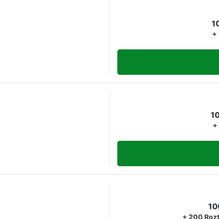
1
+
1
+
10
+ 200 Rozt