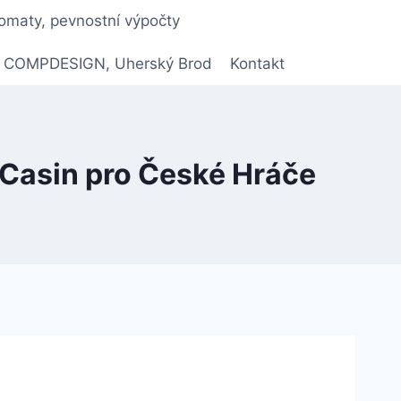
maty, pevnostní výpočty
 – COMPDESIGN, Uherský Brod
Kontakt
 Casin pro České Hráče