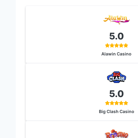
5.0
Alawin Casino
5.0
Big Clash Casino