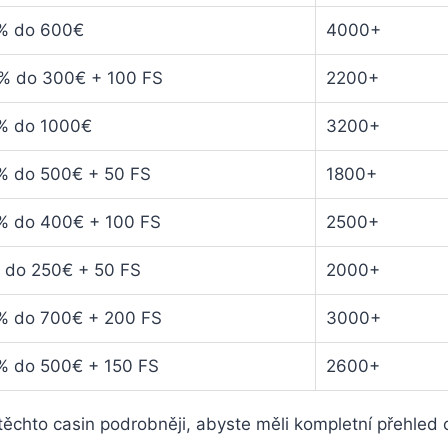
% do 600€
4000+
% do 300€ + 100 FS
2200+
% do 1000€
3200+
% do 500€ + 50 FS
1800+
% do 400€ + 100 FS
2500+
 do 250€ + 50 FS
2000+
% do 700€ + 200 FS
3000+
% do 500€ + 150 FS
2600+
ěchto casin podrobněji, abyste měli kompletní přehled o