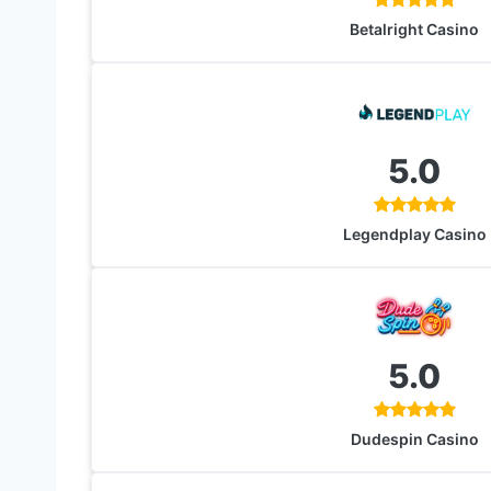
Betalright Casino
5.0
Legendplay Casino
5.0
Dudespin Casino